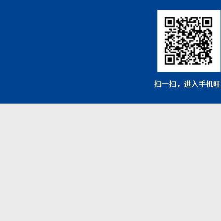
金刚石螺旋铣刀
合金锯条
双金属锯条