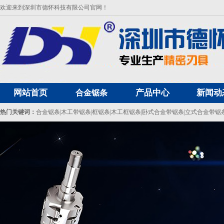
欢迎来到深圳市德怀科技有限公司官网！
网站首页
产品中心
新闻动
合金锯条
热门关键词：
合金锯条
|
木工带锯条
|
框锯条
|
木工框锯条
|
卧式合金带锯条
|
立式合金带锯