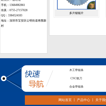
手机：13684982861
传真：0755-27157028
多片锯锯片
QQ：3384524183
地址：深圳市宝安区公明街道将围新
村
木工带锯条
CNC铣刀
合金带锯条
亚克力锯片
网站首页
丨
产品中心
丨
关于我
电子锯锯片