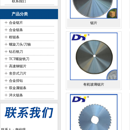
联系我们
产品分类
+
合金锯片
锯片
+
合金锯条
+
框锯条
+
螺旋刀头/刀轴
+
钻石铣刀
+
TCT螺旋铣刀
+
高速钢锯片
+
舍弃式刀片
+
合金排钻
有机玻璃锯片
+
双金属锯条
+
淬火锯条
联系人：唐经理