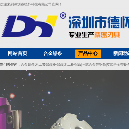
欢迎来到深圳市德怀科技有限公司官网！
网站首页
产品中心
新闻动
合金锯条
热门关键词：
合金锯条
|
木工带锯条
|
框锯条
|
木工框锯条
|
卧式合金带锯条
|
立式合金带锯