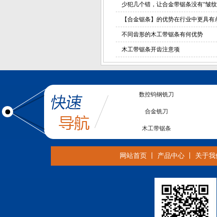
少犯几个错，让合金带锯条没有“皱纹
【合金锯条】的优势在行业中更具有
不同齿形的木工带锯条有何优势
木工带锯条开齿注意项
数控钨钢铣刀
合金铣刀
木工带锯条
CNC铣刀
网站首页
丨
产品中心
丨
关于我
合金带锯条
亚克力锯片
电子锯锯片
金刚石螺旋铣刀