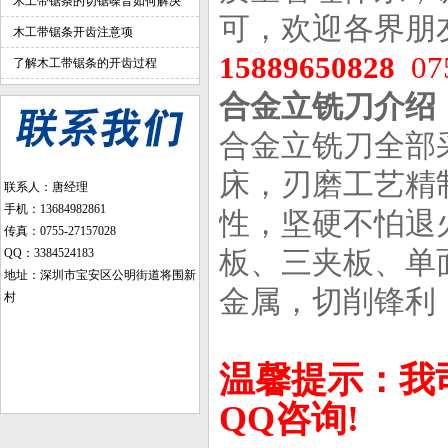
木工带锯条的切锯噪音如何解决
可，欢迎各界朋
木工带锯条开齿注意项
15889650828
07
了解木工带锯条的开齿过程
合金立铣刀介绍
合金立铣刀全部
床，刃磨工艺精
联系人：唐经理
手机：13684982861
性，坚硬不怕退
传真：0755-27157028
板、三夹板、单
QQ：3384524183
地址：深圳市宝安区公明街道将围新
金属，切削锋利
村
温馨提示：我
QQ咨询!