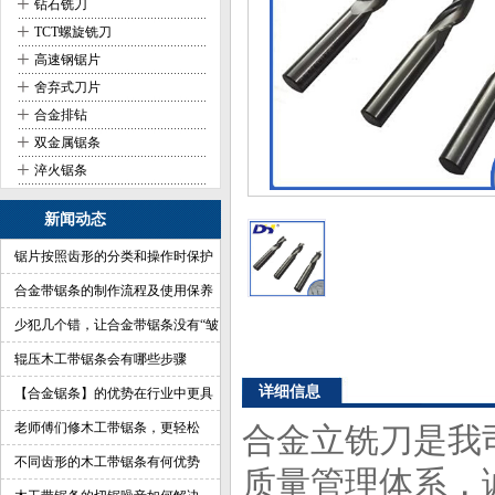
+
钻石铣刀
+
TCT螺旋铣刀
+
高速钢锯片
+
舍弃式刀片
+
合金排钻
+
双金属锯条
+
淬火锯条
新闻动态
锯片按照齿形的分类和操作时保护
合金带锯条的制作流程及使用保养
少犯几个错，让合金带锯条没有“皱
纹”
辊压木工带锯条会有哪些步骤
详细信息
【合金锯条】的优势在行业中更具
有杀伤力
老师傅们修木工带锯条，更轻松
合金立铣刀是我
不同齿形的木工带锯条有何优势
质量管理体系，