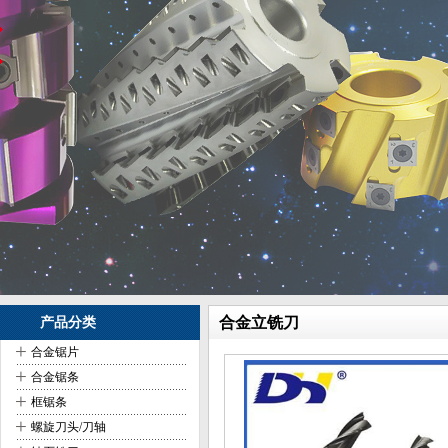
合金立铣刀
产品分类
+
合金锯片
+
合金锯条
+
框锯条
+
螺旋刀头/刀轴