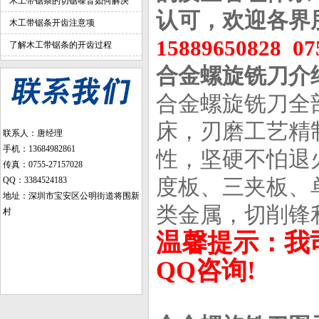
木工带锯条的切锯噪音如何解决
认可，欢迎各界
木工带锯条开齿注意项
15889650828
07
了解木工带锯条的开齿过程
合金螺旋铣刀介
合金螺旋铣刀全
床，刃磨工艺精
联系人：唐经理
手机：13684982861
性，坚硬不怕退
传真：0755-27157028
度板、三夹板、
QQ：3384524183
地址：深圳市宝安区公明街道将围新
类金属，切削锋
村
温馨提示：我
QQ咨询!