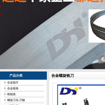
合金螺旋铣刀
产品分类
+
合金锯片
+
合金锯条
+
框锯条
+
螺旋刀头/刀轴