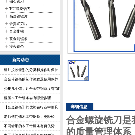
+
钻石铣刀
+
TCT螺旋铣刀
+
高速钢锯片
+
舍弃式刀片
+
合金排钻
+
双金属锯条
+
淬火锯条
新闻动态
锯片按照齿形的分类和操作时保护
合金带锯条的制作流程及使用保养
少犯几个错，让合金带锯条没有“皱
纹”
辊压木工带锯条会有哪些步骤
详细信息
【合金锯条】的优势在行业中更具
有杀伤力
老师傅们修木工带锯条，更轻松
合金螺旋铣刀是
不同齿形的木工带锯条有何优势
的质量管理体系