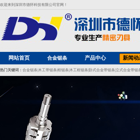
欢迎来到深圳市德怀科技有限公司官网！
网站首页
产品中心
新闻动
合金锯条
热门关键词：
合金锯条
|
木工带锯条
|
框锯条
|
木工框锯条
|
卧式合金带锯条
|
立式合金带锯