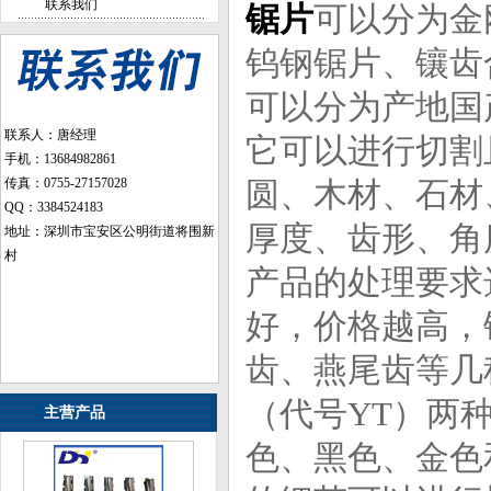
联系我们
锯片
可以分为金
钨钢锯片、镶齿
可以分为产地国
联系人：唐经理
它可以进行切割
手机：13684982861
传真：0755-27157028
圆、木材、石材
QQ：3384524183
厚度、齿形、角
地址：深圳市宝安区公明街道将围新
村
产品的处理要求
好，价格越高，
齿、燕尾齿等几
（代号YT）两
主营产品
色、黑色、金色