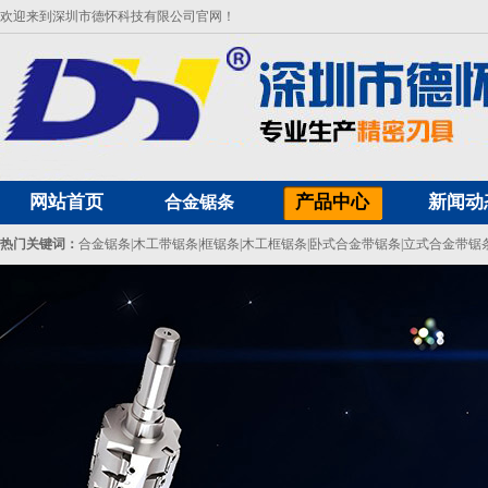
欢迎来到深圳市德怀科技有限公司官网！
网站首页
产品中心
新闻动
合金锯条
热门关键词：
合金锯条
|
木工带锯条
|
框锯条
|
木工框锯条
|
卧式合金带锯条
|
立式合金带锯