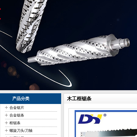
木工框锯条
产品分类
+
合金锯片
+
合金锯条
+
框锯条
+
螺旋刀头/刀轴