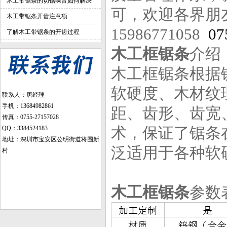
木工带锯条的切锯噪音如何解决
可，欢迎各界朋
木工带锯条开齿注意项
15986771058
07
了解木工带锯条的开齿过程
木工框锯条
介绍
木工框锯条根据
软硬度、木材纹
联系人：唐经理
手机：13684982861
距、齿形、齿宽
传真：0755-27157028
术，保证了锯条
QQ：3384524183
地址：深圳市宝安区公明街道将围新
泛适用于各种软
村
木工框锯条
参数