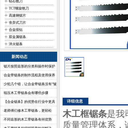
+
钻石铣刀
+
TCT螺旋铣刀
+
高速钢锯片
+
舍弃式刀片
+
合金排钻
+
双金属锯条
+
淬火锯条
新闻动态
锯片按照齿形的分类和操作时保护
合金带锯条的制作流程及使用保养
少犯几个错，让合金带锯条没有“皱
纹”
辊压木工带锯条会有哪些步骤
详细信息
【合金锯条】的优势在行业中更具
有杀伤力
老师傅们修木工带锯条，更轻松
木工框锯条
是我
不同齿形的木工带锯条有何优势
质量管理体系，