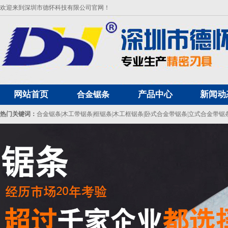
欢迎来到深圳市德怀科技有限公司官网！
网站首页
产品中心
新闻动
合金锯条
热门关键词：
合金锯条
|
木工带锯条
|
框锯条
|
木工框锯条
|
卧式合金带锯条
|
立式合金带锯