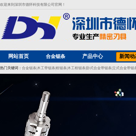
欢迎来到深圳市德怀科技有限公司官网！
网站首页
产品中心
新闻动
合金锯条
热门关键词：
合金锯条
|
木工带锯条
|
框锯条
|
木工框锯条
|
卧式合金带锯条
|
立式合金带锯