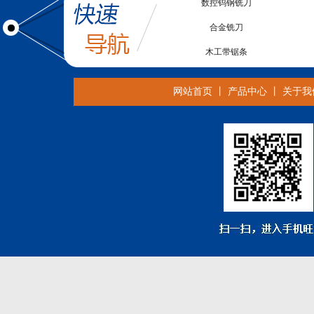
合金铣刀
木工带锯条
CNC铣刀
合金带锯条
网站首页
丨
产品中心
丨
关于我
柄铣刀
亚克力锯片
电子锯锯片
金刚石螺旋铣刀
高速钢锯片
合金带锯条